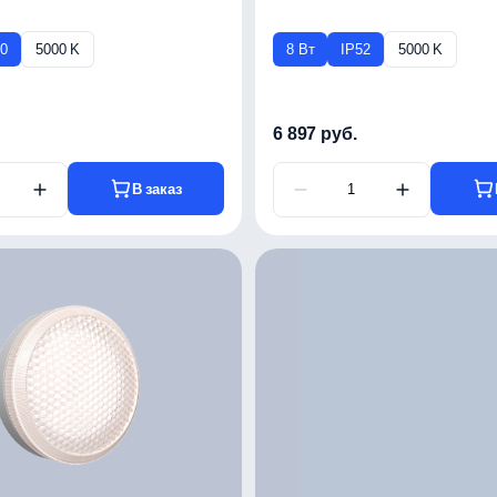
50
5000 K
8 Вт
IP52
5000 K
6 897 руб.
В заказ