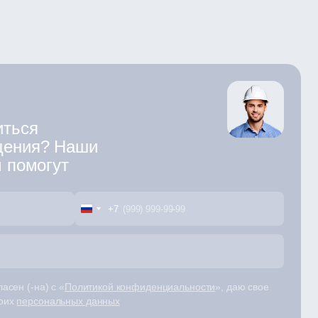
ктроснабжения, техногенных авариях, коротких замыканиях и других
светку эвакуационных выходов, переходов, лестничных клеток,
е таких систем является обязательным для медицинских учреждений,
одиодные решения наиболее востребованы благодаря
иться
щения? Наши
м помогут
адании напряжения. Такие светильники работают в двух режимах:
ти и бесперебойности освещения.
+7
ских складах и торговых комплексах, позволяя обеспечить
асен (-на) с «
Политикой конфиденциальности
», даю свое
моих
персональных данных
 напряжения. Основные компоненты включают: