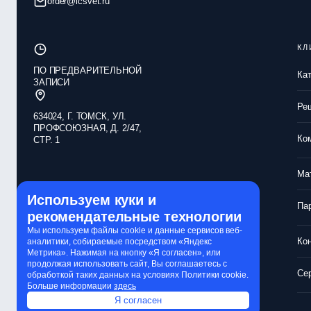
order@lcsvet.ru
Аккумулятор заданной ёмкости, определяющий время автономной
Блок аварийного питания — встроенный или выносной, управляющ
Защитные модули, предотвращающие перегрев, короткое замыкани
КЛ
Принцип работы системы
ПО ПРЕДВАРИТЕЛЬНОЙ
Ка
ЗАПИСИ
При исчезновении напряжения светильник автоматически переключает
Ре
светового потока. Дополнительные защитные схемы предотвращают в
634024, Г. ТОМСК, УЛ.
ПРОФСОЮЗНАЯ, Д. 2/47,
Ко
СТР. 1
Нормативные требования и эксплуат
Монтаж и применение аварийного освещения регламентируются дейс
Ма
Используем куки и
Обязательное размещение светильников на всех эвакуационных м
Па
Минимальная продолжительность автономной работы — 60 минут;
рекомендательные технологии
Устойчивость оборудования к перепадам напряжения и полному от
Мы используем файлы cookie и данные сервисов веб-
Надёжность конструкций и соответствие требованиям пожарной бе
Ко
аналитики, собираемые посредством «Яндекс
Обработка персональных данных
Метрика». Нажимая на кнопку «Я согласен», или
На рынке представлены автономные, комбинированные и постоянно 
Политика конфиденциальности
продолжая использовать сайт, Вы соглашаетесь с
под различные сценарии эксплуатации и типы объектов, обеспечивая
Се
обработкой таких данных на условиях Политики cookie.
Обработка cookie-файлов
Больше информации
здесь
Сайт разработали
Я согласен