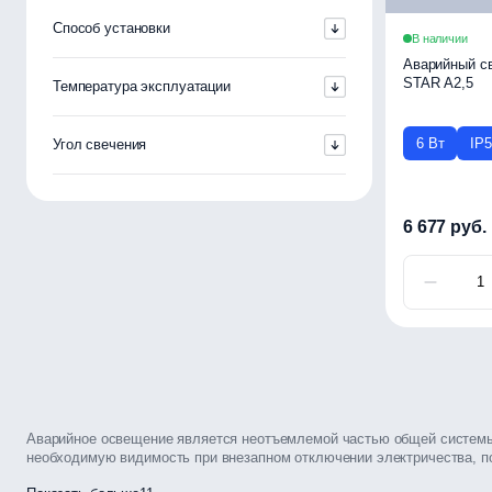
Способ установки
В наличии
Аварийный св
STAR А2,5
Температура эксплуатации
6 Вт
IP
Угол свечения
6 677 руб.
Аварийное освещение является неотъемлемой частью общей системы
необходимую видимость при внезапном отключении электричества, по
Такие системы срабатывают автоматически, поддерживая освещённост