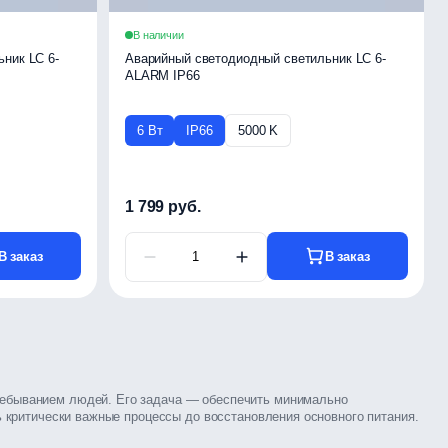
В наличии
ник LC 6-
Аварийный светодиодный светильник LC 6-
ALARM IP66
6 Вт
IP66
5000 K
1 799 руб.
В заказ
В заказ
ребыванием людей. Его задача — обеспечить минимально
 критически важные процессы до восстановления основного питания.
ия опасных ситуаций.