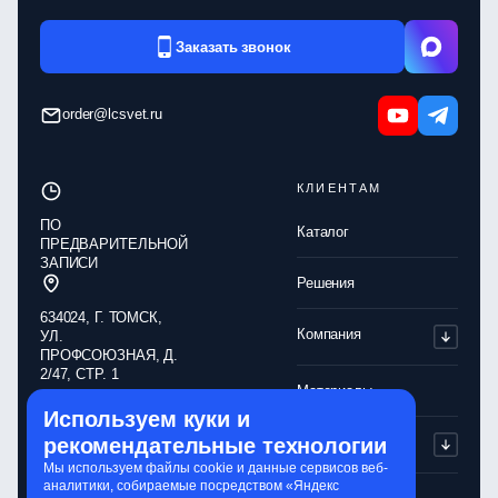
Заказать звонок
order@lcsvet.ru
КЛИЕНТАМ
ПО
Каталог
ПРЕДВАРИТЕЛЬНОЙ
ЗАПИСИ
Решения
634024, Г. ТОМСК,
Компания
УЛ.
ПРОФСОЮЗНАЯ, Д.
2/47, СТР. 1
Материалы
Используем куки и
Обработка
рекомендательные технологии
Партнерам
персональных
данных
Мы используем файлы cookie и данные сервисов веб-
аналитики, собираемые посредством «Яндекс
Политика