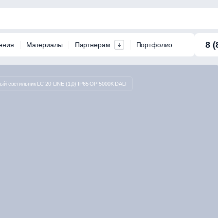
8 (
ения
Материалы
Партнерам
Портфолио
й светильник LC 20-LINE (1,0) IP65 OP 5000K DALI