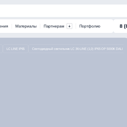
8 (
ения
Материалы
Партнерам
Портфолио
LC LINE IP65
Светодиодный светильник LC 36-LINE (1,0) IP65 OP 5000K DALI