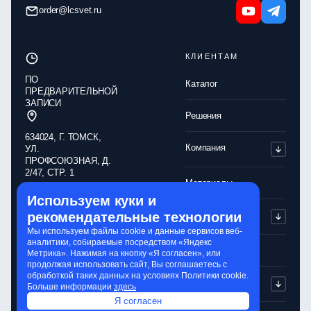
order@lcsvet.ru
КЛИЕНТАМ
ПО
Каталог
ПРЕДВАРИТЕЛЬНОЙ
ЗАПИСИ
Решения
634024, Г. ТОМСК,
Компания
УЛ.
ПРОФСОЮЗНАЯ, Д.
2/47, СТР. 1
Материалы
Используем куки и
Обработка
Партнерам
рекомендательные технологии
персональных
данных
Мы используем файлы cookie и данные сервисов веб-
аналитики, собираемые посредством «Яндекс
Политика
Контакты
Метрика». Нажимая на кнопку «Я согласен», или
конфиденциальности
продолжая использовать сайт, Вы соглашаетесь с
обработкой таких данных на условиях Политики cookie.
Обработка cookie-
Сервисы
Больше информации
здесь
файлов
Я согласен
Сайт разработали