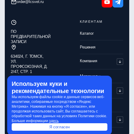
order@lcsvet.ru
КЛИЕНТАМ
ПО
Каталог
ПРЕДВАРИТЕЛЬНОЙ
ЗАПИСИ
Решения
634024, Г. ТОМСК,
Компания
УЛ.
ПРОФСОЮЗНАЯ, Д.
2/47, СТР. 1
Материалы
Используем куки и
Обработка
Партнерам
рекомендательные технологии
персональных
данных
Мы используем файлы cookie и данные сервисов веб-
аналитики, собираемые посредством «Яндекс
Политика
Контакты
Метрика». Нажимая на кнопку «Я согласен», или
конфиденциальности
продолжая использовать сайт, Вы соглашаетесь с
обработкой таких данных на условиях Политики cookie.
Обработка cookie-
Сервисы
Больше информации
здесь
файлов
Я согласен
Сайт разработали