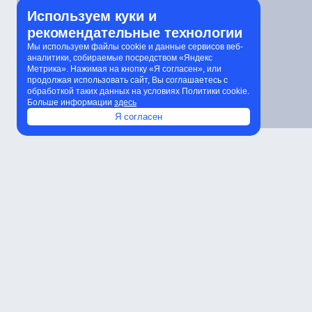
Используем куки и
рекомендательные технологии
Мы используем файлы cookie и данные сервисов веб-
аналитики, собираемые посредством «Яндекс
Метрика». Нажимая на кнопку «Я согласен», или
продолжая использовать сайт, Вы соглашаетесь с
обработкой таких данных на условиях Политики cookie.
Больше информации
здесь
Я согласен
Характеристики
Расчет количества светильников
К
Характеристики
Артикул
Мощность
Световой поток