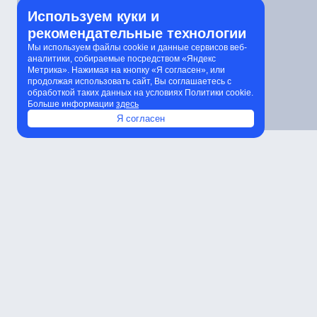
Используем куки и
рекомендательные технологии
Мы используем файлы cookie и данные сервисов веб-
аналитики, собираемые посредством «Яндекс
Метрика». Нажимая на кнопку «Я согласен», или
продолжая использовать сайт, Вы соглашаетесь с
обработкой таких данных на условиях Политики cookie.
Больше информации
здесь
Я согласен
Характеристики
Расчет количества светильников
К
Характеристики
Артикул
Мощность
Световой поток