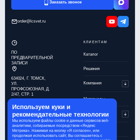
Заказать звонок
order@lcsvet.ru
КЛИЕНТАМ
ПО
Каталог
ПРЕДВАРИТЕЛЬНОЙ
ЗАПИСИ
Решения
634024, Г. ТОМСК,
Компания
УЛ.
ПРОФСОЮЗНАЯ, Д.
2/47, СТР. 1
Материалы
Используем куки и
Обработка
Партнерам
рекомендательные технологии
персональных
данных
Мы используем файлы cookie и данные сервисов веб-
аналитики, собираемые посредством «Яндекс
Политика
Контакты
Метрика». Нажимая на кнопку «Я согласен», или
конфиденциальности
продолжая использовать сайт, Вы соглашаетесь с