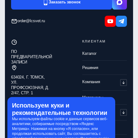
Заказать звонок
order@lcsvet.ru
КЛИЕНТАМ
ПО
Каталог
ПРЕДВАРИТЕЛЬНОЙ
ЗАПИСИ
Решения
634024, Г. ТОМСК,
Компания
УЛ.
ПРОФСОЮЗНАЯ, Д.
2/47, СТР. 1
Материалы
Используем куки и
Обработка
Партнерам
рекомендательные технологии
персональных
данных
Мы используем файлы cookie и данные сервисов веб-
аналитики, собираемые посредством «Яндекс
Политика
Контакты
Метрика». Нажимая на кнопку «Я согласен», или
конфиденциальности
продолжая использовать сайт, Вы соглашаетесь с