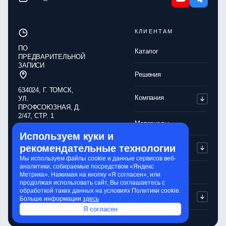
КЛИЕНТАМ
ПО
Каталог
ПРЕДВАРИТЕЛЬНОЙ
ЗАПИСИ
Решения
634024, Г. ТОМСК,
Компания
УЛ.
ПРОФСОЮЗНАЯ, Д.
2/47, СТР. 1
Материалы
Используем куки и
Обработка
Партнерам
рекомендательные технологии
персональных
данных
Мы используем файлы cookie и данные сервисов веб-
аналитики, собираемые посредством «Яндекс
Политика
Контакты
Метрика». Нажимая на кнопку «Я согласен», или
конфиденциальности
продолжая использовать сайт, Вы соглашаетесь с
обработкой таких данных на условиях Политики cookie.
Обработка cookie-
Сервисы
Больше информации
здесь
файлов
Я согласен
Сайт разработали