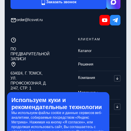
Заказать звонок
order@lcsvet.ru
КЛИЕНТАМ
ПО
Каталог
ПРЕДВАРИТЕЛЬНОЙ
ЗАПИСИ
Решения
634024, Г. ТОМСК,
Компания
УЛ.
ПРОФСОЮЗНАЯ, Д.
2/47, СТР. 1
Материалы
Используем куки и
Обработка
Партнерам
рекомендательные технологии
персональных
данных
Мы используем файлы cookie и данные сервисов веб-
аналитики, собираемые посредством «Яндекс
Политика
Контакты
Метрика». Нажимая на кнопку «Я согласен», или
конфиденциальности
продолжая использовать сайт, Вы соглашаетесь с