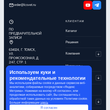
order@lcsvet.ru
КЛИЕНТАМ
ПО
Каталог
ПРЕДВАРИТЕЛЬНОЙ
ЗАПИСИ
Решения
634024, Г. ТОМСК,
Компания
УЛ.
ПРОФСОЮЗНАЯ, Д.
2/47, СТР. 1
Материалы
Используем куки и
Обработка
Партнерам
рекомендательные технологии
персональных
данных
Мы используем файлы cookie и данные сервисов веб-
аналитики, собираемые посредством «Яндекс
Политика
Контакты
Метрика». Нажимая на кнопку «Я согласен», или
конфиденциальности
продолжая использовать сайт, Вы соглашаетесь с
обработкой таких данных на условиях Политики cookie.
Обработка cookie-
Сервисы
Больше информации
здесь
файлов
Я согласен
Сайт разработали