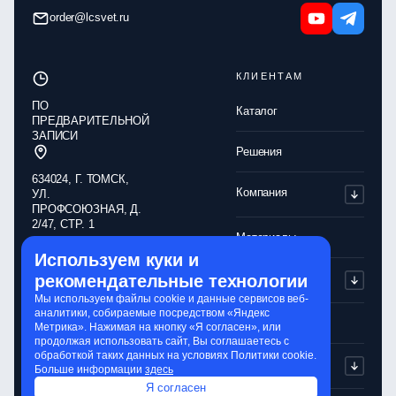
order@lcsvet.ru
КЛИЕНТАМ
ПО
Каталог
ПРЕДВАРИТЕЛЬНОЙ
ЗАПИСИ
Решения
634024, Г. ТОМСК,
Компания
УЛ.
ПРОФСОЮЗНАЯ, Д.
2/47, СТР. 1
Материалы
Используем куки и
Обработка
Партнерам
рекомендательные технологии
персональных
данных
Мы используем файлы cookie и данные сервисов веб-
аналитики, собираемые посредством «Яндекс
Политика
Контакты
Метрика». Нажимая на кнопку «Я согласен», или
конфиденциальности
продолжая использовать сайт, Вы соглашаетесь с
обработкой таких данных на условиях Политики cookie.
Обработка cookie-
Сервисы
Больше информации
здесь
файлов
Я согласен
Сайт разработали