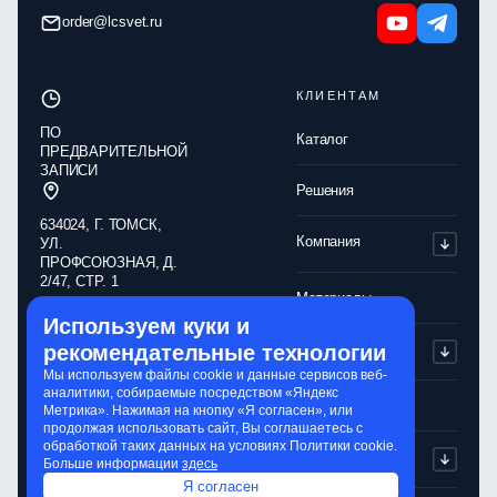
order@lcsvet.ru
КЛИЕНТАМ
ПО
Каталог
ПРЕДВАРИТЕЛЬНОЙ
ЗАПИСИ
Решения
634024, Г. ТОМСК,
Компания
УЛ.
ПРОФСОЮЗНАЯ, Д.
2/47, СТР. 1
Материалы
Используем куки и
Обработка
Партнерам
рекомендательные технологии
персональных
данных
Мы используем файлы cookie и данные сервисов веб-
аналитики, собираемые посредством «Яндекс
Политика
Контакты
Метрика». Нажимая на кнопку «Я согласен», или
конфиденциальности
продолжая использовать сайт, Вы соглашаетесь с
обработкой таких данных на условиях Политики cookie.
Обработка cookie-
Сервисы
Больше информации
здесь
файлов
Я согласен
Сайт разработали