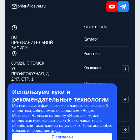
order@lcsvet.ru
КЛИЕНТАМ
ПО
Каталог
ПРЕДВАРИТЕЛЬНОЙ
ЗАПИСИ
Решения
634024, Г. ТОМСК,
Компания
УЛ.
ПРОФСОЮЗНАЯ, Д.
2/47, СТР. 1
Материалы
Используем куки и
Обработка
Партнерам
рекомендательные технологии
персональных
данных
Мы используем файлы cookie и данные сервисов веб-
аналитики, собираемые посредством «Яндекс
Политика
Контакты
Метрика». Нажимая на кнопку «Я согласен», или
конфиденциальности
продолжая использовать сайт, Вы соглашаетесь с
обработкой таких данных на условиях Политики cookie.
Обработка cookie-
Сервисы
Больше информации
здесь
файлов
Я согласен
Сайт разработали