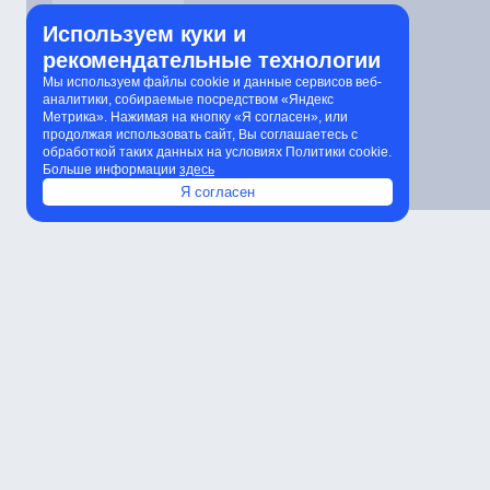
Используем куки и
рекомендательные технологии
Мы используем файлы cookie и данные сервисов веб-
аналитики, собираемые посредством «Яндекс
Метрика». Нажимая на кнопку «Я согласен», или
продолжая использовать сайт, Вы соглашаетесь с
обработкой таких данных на условиях Политики cookie.
Больше информации
здесь
Я согласен
Характеристики
Расчет количества светильников
К
Характеристики
Артикул
Мощность
Световой поток