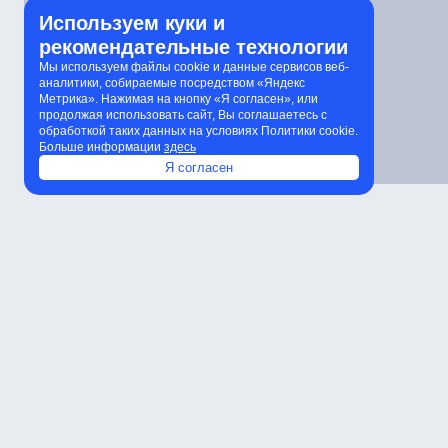
Используем куки и
рекомендательные технологии
Мы используем файлы cookie и данные сервисов веб-
аналитики, собираемые посредством «Яндекс
Метрика». Нажимая на кнопку «Я согласен», или
продолжая использовать сайт, Вы соглашаетесь с
обработкой таких данных на условиях Политики cookie.
Больше информации
здесь
Я согласен
Характеристики
Расчет количества светильников
К
Характеристики
Артикул
Мощность
Световой поток