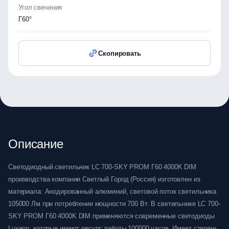
Угол свечения
Г60°
Скопировать
Описание
Светодиодный светильник LC 700-SKY PROM Г60 4000K DIM
производства компании Светлый Город (Россия) изготовлен из
материала: Анодированный алюминий, световой поток светильника
105000 Лм при потреблении мощности 700 Вт. В светильнике LC 700-
SKY PROM Г60 4000K DIM применяются современные светодиоды
Luxeon, которые имеют ресурс работы 100000 часов. Имеет степень