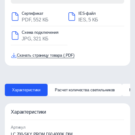
Сертификат
IES-файл
PDF, 552 КБ
IES, 5 КБ
Схема подключения
JPG, 321 КБ
Скачать страницу товара (.PDF)
Характеристики
Расчет количества светильников
Ка
Характеристики
Артикул
LC 700-SKY PROM Г60 4000K DIM