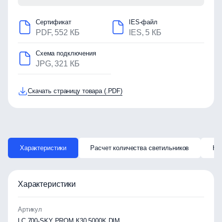
Сертификат
IES-файл
PDF, 552 КБ
IES, 5 КБ
Схема подключения
JPG, 321 КБ
Скачать страницу товара (.PDF)
Характеристики
Расчет количества светильников
Ка
Характеристики
Артикул
LC 700-SKY PROM К30 5000K DIM