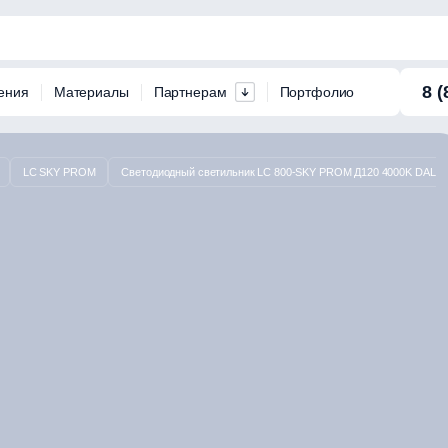
8 (
ения
Материалы
Партнерам
Портфолио
LC SKY PROM
Светодиодный светильник LC 800-SKY PROM Д120 4000K DALI