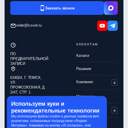
Заказать звонок
order@lcsvet.ru
КЛИЕНТАМ
ПО
Каталог
ПРЕДВАРИТЕЛЬНОЙ
ЗАПИСИ
Решения
634024, Г. ТОМСК,
Компания
УЛ.
ПРОФСОЮЗНАЯ, Д.
2/47, СТР. 1
Материалы
Используем куки и
Обработка
рекомендательные технологии
Партнерам
персональных
данных
Мы используем файлы cookie и данные сервисов веб-
аналитики, собираемые посредством «Яндекс
Политика
Контакты
Метрика». Нажимая на кнопку «Я согласен», или
конфиденциальности