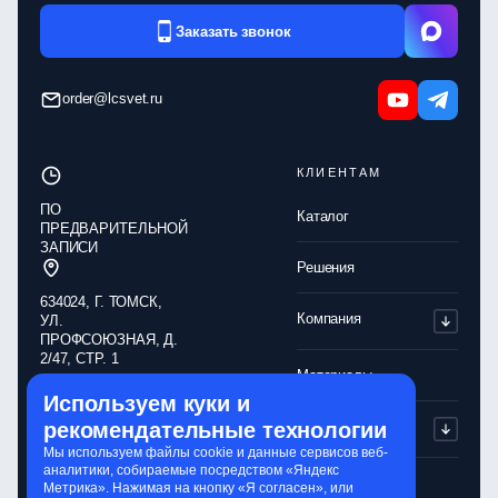
Заказать звонок
order@lcsvet.ru
КЛИЕНТАМ
ПО
Каталог
ПРЕДВАРИТЕЛЬНОЙ
ЗАПИСИ
Решения
634024, Г. ТОМСК,
Компания
УЛ.
ПРОФСОЮЗНАЯ, Д.
2/47, СТР. 1
Материалы
Используем куки и
Обработка
рекомендательные технологии
Партнерам
персональных
данных
Мы используем файлы cookie и данные сервисов веб-
аналитики, собираемые посредством «Яндекс
Политика
Контакты
Метрика». Нажимая на кнопку «Я согласен», или
конфиденциальности