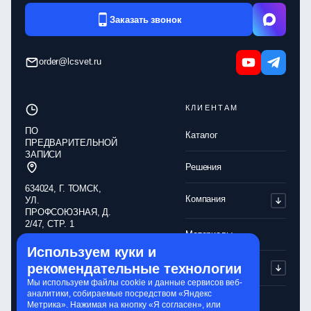
Заказать звонок
order@lcsvet.ru
КЛИЕНТАМ
ПО
Каталог
ПРЕДВАРИТЕЛЬНОЙ
ЗАПИСИ
Решения
634024, Г. ТОМСК,
Компания
УЛ.
ПРОФСОЮЗНАЯ, Д.
2/47, СТР. 1
Материалы
Используем куки и
Обработка
рекомендательные технологии
Партнерам
персональных
данных
Мы используем файлы cookie и данные сервисов веб-
аналитики, собираемые посредством «Яндекс
Политика
Контакты
Метрика». Нажимая на кнопку «Я согласен», или
конфиденциальности