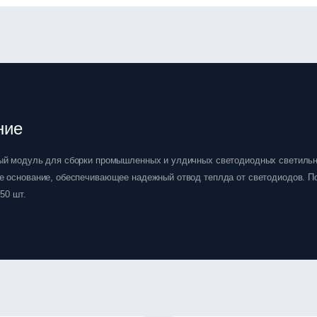
ние
й модуль для сборки промышленных и улдичных светодиодных светильн
 основание, обеспечивающее надежный отвод теплда от светодиодов. П
50 шт.