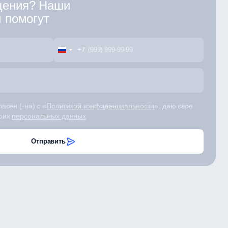
щения? Наши
м помогут
+7
асен (-на) с «
Политикой конфиденциальности
», даю свое
моих
персональных данных
Отправить