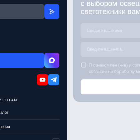
с выбором осве
светотехники ва
Я ознакомлен (-на) и согл
согласие на обработку 
ИЕНТАМ
талог
шения