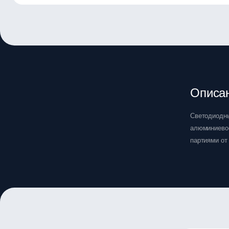
Описа
Светодиодны
алюминиевое
партиями от 